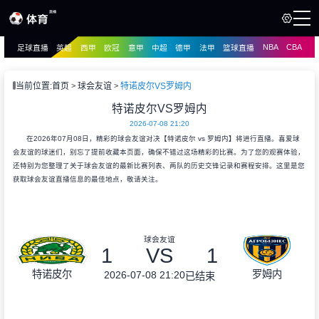
NBA
CBA
足球直播
英超
西甲
欧冠
意甲
中超
德甲
法甲
篮球直播
页
直播
直播
当前位置:
首页
球会友谊
特诺皮尔VS罗姆内
资讯
特诺皮尔VS罗姆内
资讯
2026-07-08 21:20
录像
录像
在2026年07月08日，精彩的球会友谊对决【特诺皮尔 vs 罗姆内】将进行直播。喜爱球
会友谊的球迷们，别忘了提前收藏本页面，确保不错过这场精彩的比赛。为了您的观赛体验，
还特别为您整理了关于球会友谊的最新比赛列表、两队的历史交锋记录和赛程安排。这里是您
获取球会友谊直播信息的最佳地点，敬请关注。
球会友谊
1
VS
1
特诺皮尔
罗姆内
2026-07-08 21:20
已结束