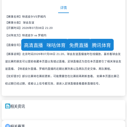
详情
【赛事名称】特诺皮尔VS罗姆内
【赛事分类】
球会友谊
【开赛时间】2026年07月08日 21:20
【对阵双方】特诺皮尔 vs 罗姆内
高清直播
咪咕体育
免费直播
腾讯体育
【直播信号】
【赛事说明】北京时间2026年07月08日 21:20，球会友谊直播准时在线播放，喜欢看球会友
谊比赛的朋友可以提前收藏本页面以免错过直播。足球直播还为您在本页面索引了相关球会友
谊直播、【特诺皮尔直播、罗姆内直播的近期比赛列表以及两队历史交锋、两队赛程。
【友好提示】部分比赛将在赛前更新，可能需要您在比赛前再刷新查看。 如果本页面比赛已
经过期已经过期，或者以上信号都无效，请进入足球直播查看最新直播信号。
相关资讯
相关赛事