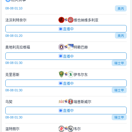
08-08 01:10
奥丙
法沃利特奈尔
维也纳维多利亚
直播中
08-08 01:20
奥丙
奥地利克拉根福
特赖巴赫
直播中
08-08 01:30
瑞士甲
克里恩斯
伊韦尔东
直播中
08-08 01:30
瑞士甲
乌契
瑞普斯威尔
直播中
08-08 01:30
瑞士甲
温特图尔
韦尔