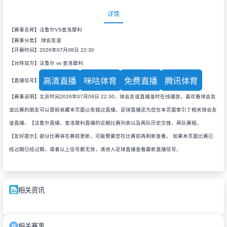
详情
【赛事名称】法鲁尔VS查洛摩利
【赛事分类】
球会友谊
【开赛时间】2026年07月08日 22:30
【对阵双方】法鲁尔 vs 查洛摩利
高清直播
咪咕体育
免费直播
腾讯体育
【直播信号】
【赛事说明】北京时间2026年07月08日 22:30，球会友谊直播准时在线播放，喜欢看球会友
谊比赛的朋友可以提前收藏本页面以免错过直播。足球直播还为您在本页面索引了相关球会友
谊直播、【法鲁尔直播、查洛摩利直播的近期比赛列表以及两队历史交锋、两队赛程。
【友好提示】部分比赛将在赛前更新，可能需要您在比赛前再刷新查看。 如果本页面比赛已
经过期已经过期，或者以上信号都无效，请进入足球直播查看最新直播信号。
相关资讯
相关赛事