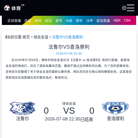
NBA
CBA
足球直播
英超
西甲
欧冠
意甲
中超
德甲
法甲
篮球直播
页
直播
直播
当前位置:
首页
球会友谊
法鲁尔VS查洛摩利
资讯
法鲁尔VS查洛摩利
资讯
2026-07-08 22:30
录像
录像
在2026年07月08日，精彩的球会友谊对决【法鲁尔 vs 查洛摩利】将进行直播。喜爱球
会友谊的球迷们，别忘了提前收藏本页面，确保不错过这场精彩的比赛。为了您的观赛体验，
还特别为您整理了关于球会友谊的最新比赛列表、两队的历史交锋记录和赛程安排。这里是您
获取球会友谊直播信息的最佳地点，敬请关注。
球会友谊
0
VS
0
法鲁尔
查洛摩利
2026-07-08 22:30
已结束