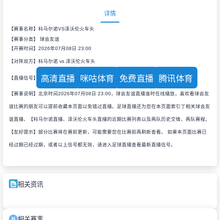
详情
【赛事名称】科马尔诺VS泽沃伦火车头
【赛事分类】
球会友谊
【开赛时间】2026年07月08日 23:00
【对阵双方】科马尔诺 vs 泽沃伦火车头
高清直播
咪咕体育
免费直播
腾讯体育
【直播信号】
【赛事说明】北京时间2026年07月08日 23:00，球会友谊直播准时在线播放，喜欢看球会友
谊比赛的朋友可以提前收藏本页面以免错过直播。足球直播还为您在本页面索引了相关球会友
谊直播、【科马尔诺直播、泽沃伦火车头直播的近期比赛列表以及两队历史交锋、两队赛程。
【友好提示】部分比赛将在赛前更新，可能需要您在比赛前再刷新查看。 如果本页面比赛已
经过期已经过期，或者以上信号都无效，请进入足球直播查看最新直播信号。
相关资讯
相关赛事