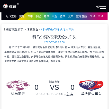
NBA
CBA
足球直播
英超
西甲
欧冠
意甲
中超
德甲
法甲
篮球直播
页
直播
直播
当前位置:
首页
球会友谊
科马尔诺VS泽沃伦火车头
资讯
科马尔诺VS泽沃伦火车头
资讯
2026-07-08 23:00
录像
录像
在2026年07月08日，精彩的球会友谊对决【科马尔诺 vs 泽沃伦火车头】将进行直播。
喜爱球会友谊的球迷们，别忘了提前收藏本页面，确保不错过这场精彩的比赛。为了您的观赛
体验，还特别为您整理了关于球会友谊的最新比赛列表、两队的历史交锋记录和赛程安排。这
里是您获取球会友谊直播信息的最佳地点，敬请关注。
球会友谊
0
VS
0
科马尔诺
泽沃伦火车头
2026-07-08 23:00
已结束