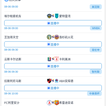
08-06 09:00
美冠联
埃尔帕索机车
蒙特雷湾
直播中
08-06 09:00
WNBA
芝加哥天空
洛杉矶火花
直播中
08-06 09:30
哥伦甲
云斯卡尔达斯
卡利美洲
直播中
08-06 09:30
智利联
拉斯阿尼马斯
ABA安库德
直播中
08-06 10:00
中美俱杯
FC阿里安沙
希雷迪亚诺