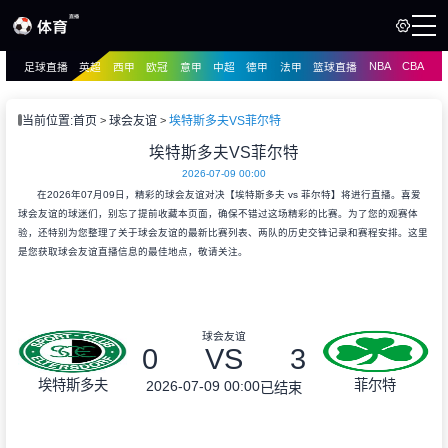
NBA
CBA
足球直播
英超
西甲
欧冠
意甲
中超
德甲
法甲
篮球直播
页
直播
直播
当前位置:
首页
球会友谊
埃特斯多夫VS菲尔特
资讯
埃特斯多夫VS菲尔特
资讯
2026-07-09 00:00
录像
录像
在2026年07月09日，精彩的球会友谊对决【埃特斯多夫 vs 菲尔特】将进行直播。喜爱
球会友谊的球迷们，别忘了提前收藏本页面，确保不错过这场精彩的比赛。为了您的观赛体
验，还特别为您整理了关于球会友谊的最新比赛列表、两队的历史交锋记录和赛程安排。这里
是您获取球会友谊直播信息的最佳地点，敬请关注。
球会友谊
0
VS
3
埃特斯多夫
菲尔特
2026-07-09 00:00
已结束