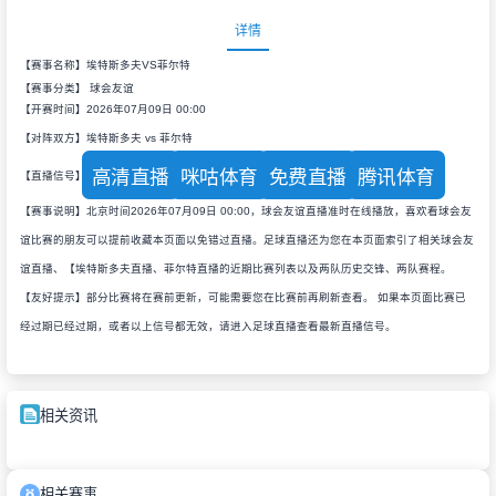
详情
【赛事名称】埃特斯多夫VS菲尔特
【赛事分类】
球会友谊
【开赛时间】2026年07月09日 00:00
【对阵双方】埃特斯多夫 vs 菲尔特
高清直播
咪咕体育
免费直播
腾讯体育
【直播信号】
【赛事说明】北京时间2026年07月09日 00:00，球会友谊直播准时在线播放，喜欢看球会友
谊比赛的朋友可以提前收藏本页面以免错过直播。足球直播还为您在本页面索引了相关球会友
谊直播、【埃特斯多夫直播、菲尔特直播的近期比赛列表以及两队历史交锋、两队赛程。
【友好提示】部分比赛将在赛前更新，可能需要您在比赛前再刷新查看。 如果本页面比赛已
经过期已经过期，或者以上信号都无效，请进入足球直播查看最新直播信号。
相关资讯
相关赛事