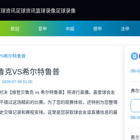
篮球资讯
足球资讯
篮球录像
足球录像
欧冠
意甲
中超
德甲
法甲
VS希尔特鲁普
鲁克VS希尔特鲁普
08-0
2026-07-09 01:00
弗尔
谊对决【维登贝鲁克 vs 希尔特鲁普】将进行直播。喜爱球会友
不错过这场精彩的比赛。为了您的观赛体验，还特别为您整理
史交锋记录和赛程安排。这里是您获取球会友谊直播信息的最
08-0
奥兰