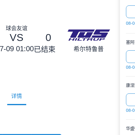
08-0
球会友谊
VS
0
塞阿
7-09 01:00
已结束
希尔特鲁普
08-0
康涅
详情
08-0
华盛