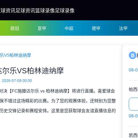
篮球资讯
足球资讯
篮球录像
足球录像
欧冠
意甲
中超
德甲
法甲
乐VS柏林迪纳摩
达尔乐VS柏林迪纳摩
08-0
2026-07-09 00:00
帕西
谊对决【FC施滕达尔乐 vs 柏林迪纳摩】将进行直播。喜爱球会
保不错过这场精彩的比赛。为了您的观赛体验，还特别为您整
历史交锋记录和赛程安排。这里是您获取球会友谊直播信息的
08-0
凯西