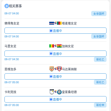
相关赛事
08-07 04:00
女非国杯
佛得角女足
喀麦隆女足
直播中
08-07 04:00
女非国杯
马里女足
加纳女足
直播中
08-07 04:30
哥伦乙
恩维加多
马达莱纳联
直播中
08-07 05:00
哥伦乙
卡利竞技
皇家桑坦德
直播中
08-07 05:00
哥伦甲