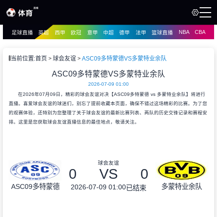
NBA
CBA
足球直播
英超
西甲
欧冠
意甲
中超
德甲
法甲
篮球直播
页
直播
直播
当前位置:
首页
球会友谊
ASC09多特蒙德VS多蒙特业余队
资讯
ASC09多特蒙德VS多蒙特业余队
资讯
2026-07-09 01:00
录像
录像
在2026年07月09日，精彩的球会友谊对决【ASC09多特蒙德 vs 多蒙特业余队】将进行
直播。喜爱球会友谊的球迷们，别忘了提前收藏本页面，确保不错过这场精彩的比赛。为了您
的观赛体验，还特别为您整理了关于球会友谊的最新比赛列表、两队的历史交锋记录和赛程安
排。这里是您获取球会友谊直播信息的最佳地点，敬请关注。
球会友谊
0
VS
0
ASC09多特蒙德
多蒙特业余队
2026-07-09 01:00
已结束