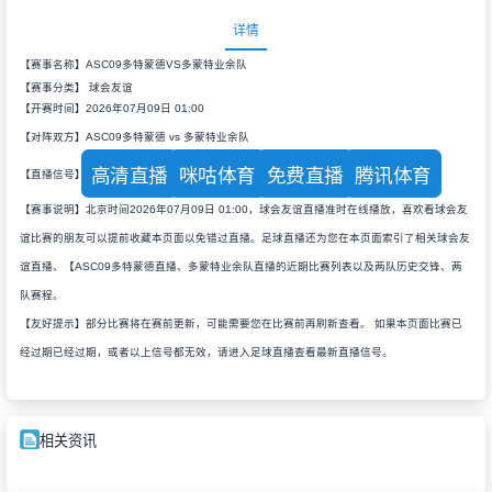
详情
【赛事名称】ASC09多特蒙德VS多蒙特业余队
【赛事分类】
球会友谊
【开赛时间】2026年07月09日 01:00
【对阵双方】ASC09多特蒙德 vs 多蒙特业余队
高清直播
咪咕体育
免费直播
腾讯体育
【直播信号】
【赛事说明】北京时间2026年07月09日 01:00，球会友谊直播准时在线播放，喜欢看球会友
谊比赛的朋友可以提前收藏本页面以免错过直播。足球直播还为您在本页面索引了相关球会友
谊直播、【ASC09多特蒙德直播、多蒙特业余队直播的近期比赛列表以及两队历史交锋、两
队赛程。
【友好提示】部分比赛将在赛前更新，可能需要您在比赛前再刷新查看。 如果本页面比赛已
经过期已经过期，或者以上信号都无效，请进入足球直播查看最新直播信号。
相关资讯