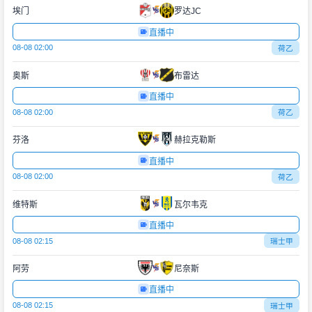
埃门
罗达JC
直播中
08-08 02:00
荷乙
奥斯
布雷达
直播中
08-08 02:00
荷乙
芬洛
赫拉克勒斯
直播中
08-08 02:00
荷乙
维特斯
瓦尔韦克
直播中
08-08 02:15
瑞士甲
阿劳
尼奈斯
直播中
08-08 02:15
瑞士甲