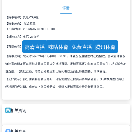
详情
【赛事名称】奥厄VS海伦
【赛事分类】
球会友谊
【开赛时间】2026年07月09日 00:30
【对阵双方】奥厄 vs 海伦
高清直播
咪咕体育
免费直播
腾讯体育
【直播信号】
【赛事说明】北京时间2026年07月09日 00:30，球会友谊直播准时在线播放，喜欢看球会友
谊比赛的朋友可以提前收藏本页面以免错过直播。足球直播还为您在本页面索引了相关球会友
谊直播、【奥厄直播、海伦直播的近期比赛列表以及两队历史交锋、两队赛程。
【友好提示】部分比赛将在赛前更新，可能需要您在比赛前再刷新查看。 如果本页面比赛已
经过期已经过期，或者以上信号都无效，请进入足球直播查看最新直播信号。
相关资讯
相关赛事