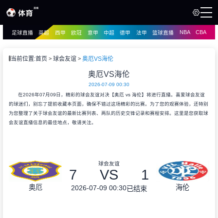
NBA
CBA
足球直播
英超
西甲
欧冠
意甲
中超
德甲
法甲
篮球直播
页
直播
直播
当前位置:
首页
球会友谊
奥厄VS海伦
资讯
奥厄VS海伦
资讯
2026-07-09 00:30
录像
录像
在2026年07月09日，精彩的球会友谊对决【奥厄 vs 海伦】将进行直播。喜爱球会友谊
的球迷们，别忘了提前收藏本页面，确保不错过这场精彩的比赛。为了您的观赛体验，还特别
为您整理了关于球会友谊的最新比赛列表、两队的历史交锋记录和赛程安排。这里是您获取球
会友谊直播信息的最佳地点，敬请关注。
球会友谊
7
VS
1
奥厄
海伦
2026-07-09 00:30
已结束