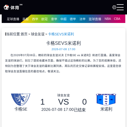
NBA
CBA
足球直播
英超
西甲
欧冠
意甲
中超
德甲
法甲
篮球直播
页
直播
直播
当前位置:
首页
球会友谊
卡格SEVS米诺利
资讯
卡格SEVS米诺利
资讯
2026-07-08 17:00
录像
录像
在2026年07月08日，精彩的球会友谊对决【卡格SE vs 米诺利】将进行直播。喜爱球会
友谊的球迷们，别忘了提前收藏本页面，确保不错过这场精彩的比赛。为了您的观赛体验，还
特别为您整理了关于球会友谊的最新比赛列表、两队的历史交锋记录和赛程安排。这里是您获
取球会友谊直播信息的最佳地点，敬请关注。
球会友谊
1
VS
0
卡格SE
米诺利
2026-07-08 17:00
已结束