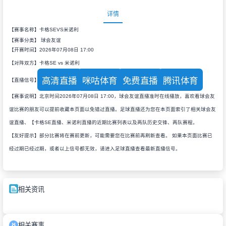
详情
【赛事名称】卡格SEVS米诺利
【赛事分类】
球会友谊
【开赛时间】2026年07月08日 17:00
【对阵双方】卡格SE vs 米诺利
高清直播
咪咕体育
免费直播
腾讯体育
【直播信号】
【赛事说明】北京时间2026年07月08日 17:00，球会友谊直播准时在线播放，喜欢看球会友
谊比赛的朋友可以提前收藏本页面以免错过直播。足球直播还为您在本页面索引了相关球会友
谊直播、【卡格SE直播、米诺利直播的近期比赛列表以及两队历史交锋、两队赛程。
【友好提示】部分比赛将在赛前更新，可能需要您在比赛前再刷新查看。 如果本页面比赛已
经过期已经过期，或者以上信号都无效，请进入足球直播查看最新直播信号。
相关资讯
相关赛事