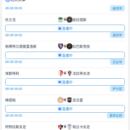
08-08 09:00
墨西甲
杜兰戈
皮拉塔斯
直播中
08-08 09:00
墨西甲
帕蒂特兰德莫雷洛斯
拉巴斯竞技
直播中
08-08 09:00
尼拉甲
埃斯特利
法拉帝水流
直播中
08-08 09:00
萨尔超
梅塔帕
亚古雷
直播中
08-08 09:05
墨西女超
阿特拉斯女足
帕丘卡女足