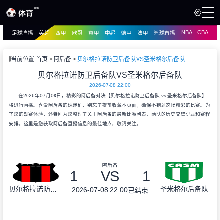
NBA
CBA
足球直播
英超
西甲
欧冠
意甲
中超
德甲
法甲
篮球直播
页
直播
直播
当前位置:
首页
阿后备
贝尔格拉诺防卫后备队VS圣米格尔后备队
资讯
贝尔格拉诺防卫后备队VS圣米格尔后备队
资讯
2026-07-08 22:00
录像
录像
在2026年07月08日，精彩的阿后备对决【贝尔格拉诺防卫后备队 vs 圣米格尔后备队】
将进行直播。喜爱阿后备的球迷们，别忘了提前收藏本页面，确保不错过这场精彩的比赛。为
了您的观赛体验，还特别为您整理了关于阿后备的最新比赛列表、两队的历史交锋记录和赛程
安排。这里是您获取阿后备直播信息的最佳地点，敬请关注。
阿后备
1
VS
1
贝尔格拉诺防卫后备队
圣米格尔后备队
2026-07-08 22:00
已结束