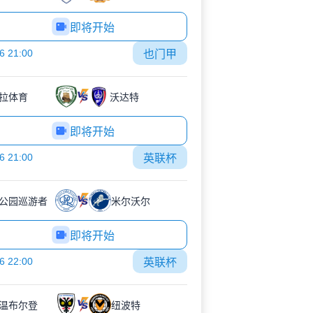
即将开始
6 21:00
也门甲
拉体育
沃达特
即将开始
6 21:00
英联杯
公园巡游者
米尔沃尔
即将开始
6 22:00
英联杯
C温布尔登
纽波特