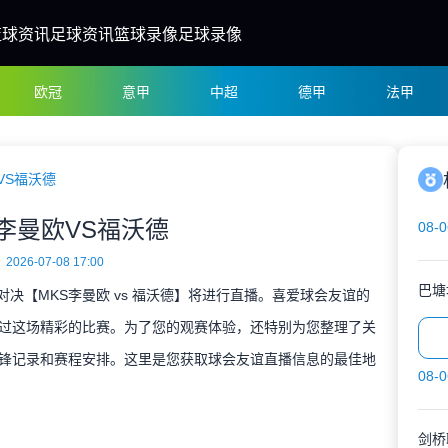
篮球资讯
足球资讯
篮球录像
足球录像
欧冠
意甲
中超
德甲
法甲
VS福沃德
S李曼欧VS福沃德
08-0
2026-07-08 17:00
巴塘
谊对决【MKS李曼欧 vs 福沃德】将进行直播。喜爱球会友谊的
过这场精彩的比赛。为了您的观赛体验，还特别为您整理了关
锋记录和赛程安排。这里是您获取球会友谊直播信息的最佳地
08-0
剑桥