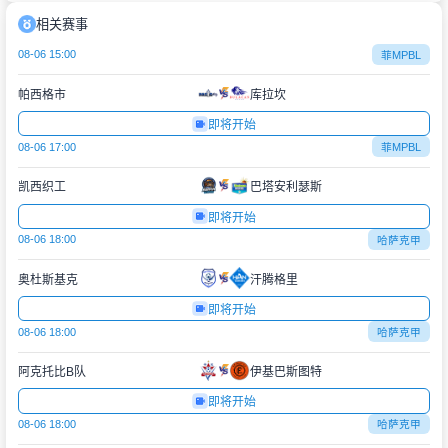
相关赛事
08-06 15:00
菲MPBL
帕西格市
库拉坎
即将开始
08-06 17:00
菲MPBL
凯西织工
巴塔安利瑟斯
即将开始
08-06 18:00
哈萨克甲
奥杜斯基克
汗腾格里
即将开始
08-06 18:00
哈萨克甲
阿克托比B队
伊基巴斯图特
即将开始
08-06 18:00
哈萨克甲