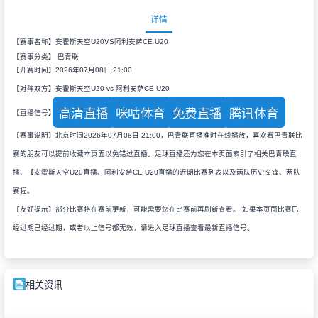
详情
【赛事名称】安霍斯天空U20VS阿利安萨CE U20
【赛事分类】
巴青联
【开赛时间】2026年07月08日 21:00
【对阵双方】安霍斯天空U20 vs 阿利安萨CE U20
高清直播
咪咕体育
免费直播
腾讯体育
【直播信号】
【赛事说明】北京时间2026年07月08日 21:00，巴青联直播准时在线播放，喜欢看巴青联比
赛的朋友可以提前收藏本页面以免错过直播。足球直播还为您在本页面索引了相关巴青联直
播、【安霍斯天空U20直播、阿利安萨CE U20直播的近期比赛列表以及两队历史交锋、两队
赛程。
【友好提示】部分比赛将在赛前更新，可能需要您在比赛前再刷新查看。 如果本页面比赛已
经过期已经过期，或者以上信号都无效，请进入足球直播查看最新直播信号。
相关资讯