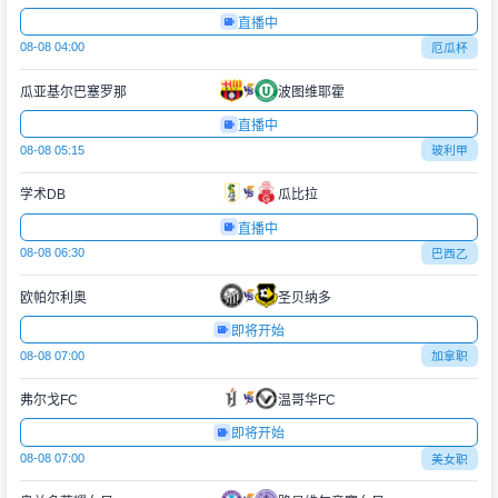
直播中
08-08 04:00
厄瓜杯
瓜亚基尔巴塞罗那
波图维耶霍
直播中
08-08 05:15
玻利甲
学术DB
瓜比拉
直播中
08-08 06:30
巴西乙
欧帕尔利奥
圣贝纳多
即将开始
08-08 07:00
加拿职
弗尔戈FC
温哥华FC
即将开始
08-08 07:00
美女职