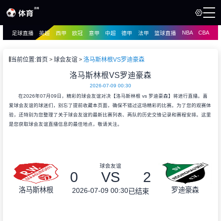
NBA
CBA
足球直播
英超
西甲
欧冠
意甲
中超
德甲
法甲
篮球直播
页
直播
直播
当前位置:
首页
球会友谊
洛马斯林根VS罗迪豪森
资讯
洛马斯林根VS罗迪豪森
资讯
2026-07-09 00:30
录像
录像
在2026年07月09日，精彩的球会友谊对决【洛马斯林根 vs 罗迪豪森】将进行直播。喜
爱球会友谊的球迷们，别忘了提前收藏本页面，确保不错过这场精彩的比赛。为了您的观赛体
验，还特别为您整理了关于球会友谊的最新比赛列表、两队的历史交锋记录和赛程安排。这里
是您获取球会友谊直播信息的最佳地点，敬请关注。
球会友谊
0
VS
2
洛马斯林根
罗迪豪森
2026-07-09 00:30
已结束