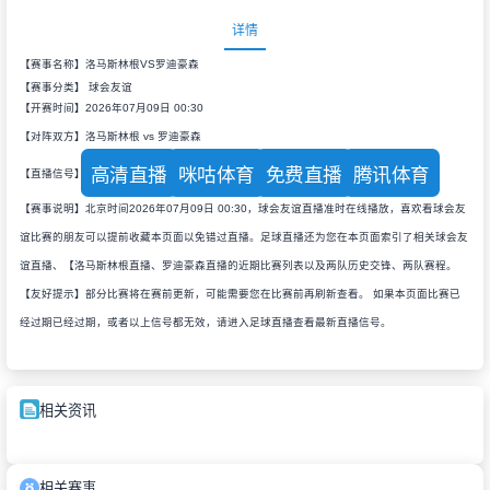
详情
【赛事名称】洛马斯林根VS罗迪豪森
【赛事分类】
球会友谊
【开赛时间】2026年07月09日 00:30
【对阵双方】洛马斯林根 vs 罗迪豪森
高清直播
咪咕体育
免费直播
腾讯体育
【直播信号】
【赛事说明】北京时间2026年07月09日 00:30，球会友谊直播准时在线播放，喜欢看球会友
谊比赛的朋友可以提前收藏本页面以免错过直播。足球直播还为您在本页面索引了相关球会友
谊直播、【洛马斯林根直播、罗迪豪森直播的近期比赛列表以及两队历史交锋、两队赛程。
【友好提示】部分比赛将在赛前更新，可能需要您在比赛前再刷新查看。 如果本页面比赛已
经过期已经过期，或者以上信号都无效，请进入足球直播查看最新直播信号。
相关资讯
相关赛事