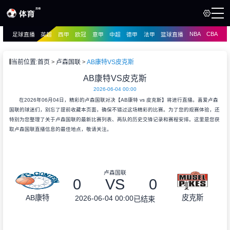
NBA
CBA
足球直播
英超
西甲
欧冠
意甲
中超
德甲
法甲
篮球直播
页
直播
直播
当前位置:
首页
卢森国联
AB康特VS皮克斯
资讯
AB康特VS皮克斯
资讯
2026-06-04 00:00
录像
录像
在2026年06月04日，精彩的卢森国联对决【AB康特 vs 皮克斯】将进行直播。喜爱卢森
国联的球迷们，别忘了提前收藏本页面，确保不错过这场精彩的比赛。为了您的观赛体验，还
特别为您整理了关于卢森国联的最新比赛列表、两队的历史交锋记录和赛程安排。这里是您获
取卢森国联直播信息的最佳地点，敬请关注。
卢森国联
0
VS
0
AB康特
皮克斯
2026-06-04 00:00
已结束