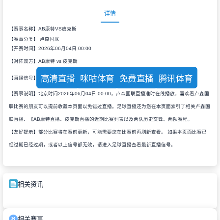
详情
【赛事名称】AB康特VS皮克斯
【赛事分类】
卢森国联
【开赛时间】2026年06月04日 00:00
【对阵双方】AB康特 vs 皮克斯
高清直播
咪咕体育
免费直播
腾讯体育
【直播信号】
【赛事说明】北京时间2026年06月04日 00:00，卢森国联直播准时在线播放，喜欢看卢森国
联比赛的朋友可以提前收藏本页面以免错过直播。足球直播还为您在本页面索引了相关卢森国
联直播、【AB康特直播、皮克斯直播的近期比赛列表以及两队历史交锋、两队赛程。
【友好提示】部分比赛将在赛前更新，可能需要您在比赛前再刷新查看。 如果本页面比赛已
经过期已经过期，或者以上信号都无效，请进入足球直播查看最新直播信号。
相关资讯
相关赛事