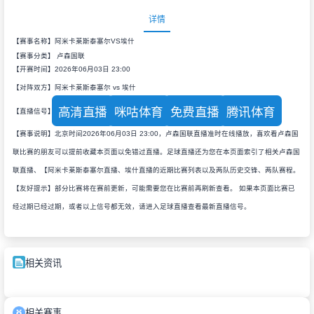
详情
【赛事名称】阿米卡莱斯泰塞尔VS埃什
【赛事分类】
卢森国联
【开赛时间】2026年06月03日 23:00
【对阵双方】阿米卡莱斯泰塞尔 vs 埃什
高清直播
咪咕体育
免费直播
腾讯体育
【直播信号】
【赛事说明】北京时间2026年06月03日 23:00，卢森国联直播准时在线播放，喜欢看卢森国
联比赛的朋友可以提前收藏本页面以免错过直播。足球直播还为您在本页面索引了相关卢森国
联直播、【阿米卡莱斯泰塞尔直播、埃什直播的近期比赛列表以及两队历史交锋、两队赛程。
【友好提示】部分比赛将在赛前更新，可能需要您在比赛前再刷新查看。 如果本页面比赛已
经过期已经过期，或者以上信号都无效，请进入足球直播查看最新直播信号。
相关资讯
相关赛事