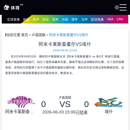
NBA
CBA
足球直播
英超
西甲
欧冠
意甲
中超
德甲
法甲
篮球直播
页
直播
直播
当前位置:
首页
卢森国联
阿米卡莱斯泰塞尔VS埃什
资讯
阿米卡莱斯泰塞尔VS埃什
资讯
2026-06-03 23:00
录像
录像
在2026年06月03日，精彩的卢森国联对决【阿米卡莱斯泰塞尔 vs 埃什】将进行直播。
喜爱卢森国联的球迷们，别忘了提前收藏本页面，确保不错过这场精彩的比赛。为了您的观赛
体验，还特别为您整理了关于卢森国联的最新比赛列表、两队的历史交锋记录和赛程安排。这
里是您获取卢森国联直播信息的最佳地点，敬请关注。
卢森国联
0
VS
0
阿米卡莱斯泰塞尔
埃什
2026-06-03 23:00
已结束