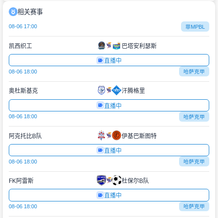
相关赛事
08-06 17:00
菲MPBL
凯西织工
巴塔安利瑟斯
直播中
08-06 18:00
哈萨克甲
奥杜斯基克
汗腾格里
直播中
08-06 18:00
哈萨克甲
阿克托比B队
伊基巴斯图特
直播中
08-06 18:00
哈萨克甲
FK阿雷斯
杜保尔B队
直播中
08-06 18:00
哈萨克甲