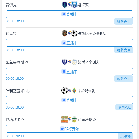
贾伊克
塔拉兹
直播中
08-06 18:00
哈萨克甲
沙克特
卡斯比阿克套B队
直播中
08-06 18:00
哈萨克甲
图兰突厥斯坦
艾斯坦拿B队
直播中
08-06 18:00
哈萨克甲
叶利迈塞米B队
卡拉特B队
直播中
08-06 19:00
菲MPBL
巴塘坎卡卢
宾南塔塔克
即将开始
08-06 20:00
英联杯