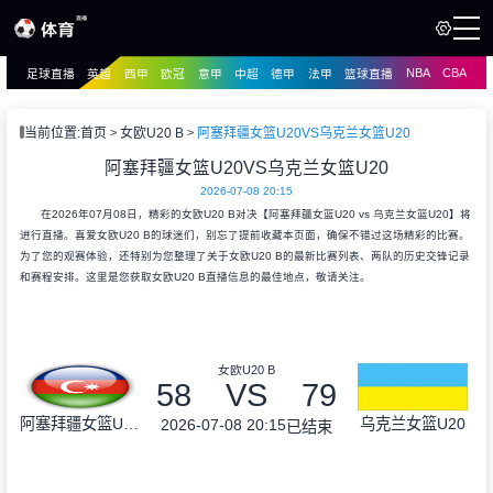
NBA
CBA
足球直播
英超
西甲
欧冠
意甲
中超
德甲
法甲
篮球直播
页
直播
直播
当前位置:
首页
女欧U20 B
阿塞拜疆女篮U20VS乌克兰女篮U20
资讯
阿塞拜疆女篮U20VS乌克兰女篮U20
资讯
2026-07-08 20:15
录像
录像
在2026年07月08日，精彩的女欧U20 B对决【阿塞拜疆女篮U20 vs 乌克兰女篮U20】将
进行直播。喜爱女欧U20 B的球迷们，别忘了提前收藏本页面，确保不错过这场精彩的比赛。
为了您的观赛体验，还特别为您整理了关于女欧U20 B的最新比赛列表、两队的历史交锋记录
和赛程安排。这里是您获取女欧U20 B直播信息的最佳地点，敬请关注。
女欧U20 B
58
VS
79
阿塞拜疆女篮U20
乌克兰女篮U20
2026-07-08 20:15
已结束