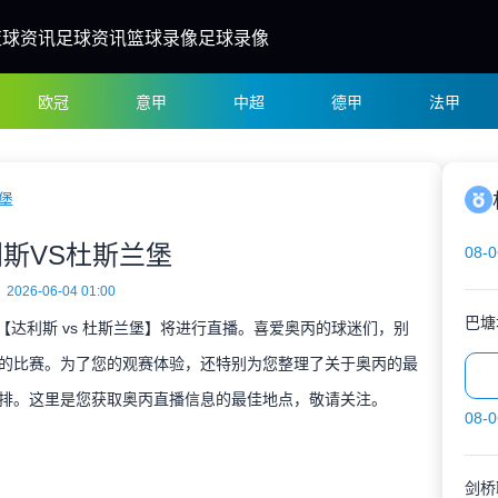
篮球资讯
足球资讯
篮球录像
足球录像
欧冠
意甲
中超
德甲
法甲
堡
斯VS杜斯兰堡
08-0
2026-06-04 01:00
巴塘
决【达利斯 vs 杜斯兰堡】将进行直播。喜爱奥丙的球迷们，别
的比赛。为了您的观赛体验，还特别为您整理了关于奥丙的最
排。这里是您获取奥丙直播信息的最佳地点，敬请关注。
08-0
剑桥