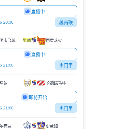
直播中
6 20:30
越南联
明市飞翼
西贡热火
直播中
6 21:00
也门甲
萨纳
哈德瑞马特
即将开始
6 21:00
也门甲
尔荷达
史兰姆