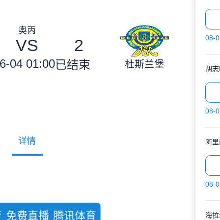
奥丙
08-0
VS
2
6-04 01:00
已结束
杜斯兰堡
胡志
08-0
详情
阿里
08-0
育
免费直播
腾讯体育
海拉