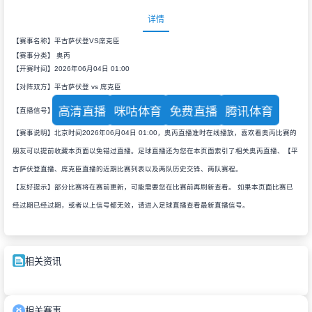
详情
【赛事名称】平古萨伏登VS席克臣
【赛事分类】
奥丙
【开赛时间】2026年06月04日 01:00
【对阵双方】平古萨伏登 vs 席克臣
高清直播
咪咕体育
免费直播
腾讯体育
【直播信号】
【赛事说明】北京时间2026年06月04日 01:00，奥丙直播准时在线播放，喜欢看奥丙比赛的
朋友可以提前收藏本页面以免错过直播。足球直播还为您在本页面索引了相关奥丙直播、【平
古萨伏登直播、席克臣直播的近期比赛列表以及两队历史交锋、两队赛程。
【友好提示】部分比赛将在赛前更新，可能需要您在比赛前再刷新查看。 如果本页面比赛已
经过期已经过期，或者以上信号都无效，请进入足球直播查看最新直播信号。
相关资讯
相关赛事