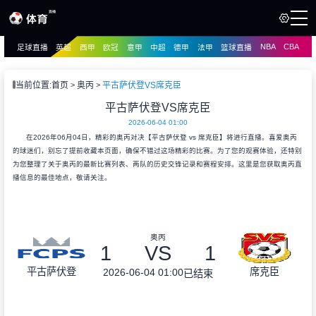
NBA
CBA
足球直播
英超
西甲
欧冠
意甲
中超
德甲
法甲
篮球直播
页
直播
直播
当前位置:
首页
奥丙
平古萨伏登VS席克臣
资讯
平古萨伏登VS席克臣
资讯
2026-06-04 01:00
录像
录像
在2026年06月04日，精彩的奥丙对决【平古萨伏登 vs 席克臣】将进行直播。喜爱奥丙
的球迷们，别忘了提前收藏本页面，确保不错过这场精彩的比赛。为了您的观赛体验，还特别
为您整理了关于奥丙的最新比赛列表、两队的历史交锋记录和赛程安排。这里是您获取奥丙直
播信息的最佳地点，敬请关注。
奥丙
1
VS
1
平古萨伏登
席克臣
2026-06-04 01:00
已结束