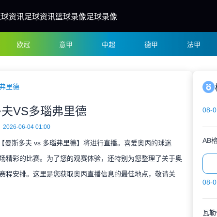
篮球资讯
足球资讯
篮球录像
足球录像
欧冠
意甲
中超
德甲
法甲
瑙弗里德
夫VS多瑙弗里德
08-0
2026-06-04 01:00
AB
决【曼斯多夫 vs 多瑙弗里德】将进行直播。喜爱奥丙的球迷
场精彩的比赛。为了您的观赛体验，还特别为您整理了关于奥
赛程安排。这里是您获取奥丙直播信息的最佳地点，敬请关
08-0
瓦勒