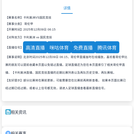
详情
【赛事名称】卡利美洲VS国民竞技
【赛事分类】
哥伦甲
【开赛时间】2025年12月09日 06:15
【对阵双方】卡利美洲 vs 国民竞技
高清直播
咪咕体育
免费直播
腾讯体育
【直播信号】
【赛事说明】北京时间2025年12月09日 06:15，哥伦甲直播准时在线播放，喜欢看哥伦甲比
赛的朋友可以提前收藏本页面以免错过直播。足球直播还为您在本页面索引了相关哥伦甲直
播、【卡利美洲直播、国民竞技直播的近期比赛列表以及两队历史交锋、两队赛程。
【友好提示】部分比赛将在赛前更新，可能需要您在比赛前再刷新查看。 如果本页面比赛已
经过期已经过期，或者以上信号都无效，请进入足球直播查看最新直播信号。
相关资讯
相关赛事