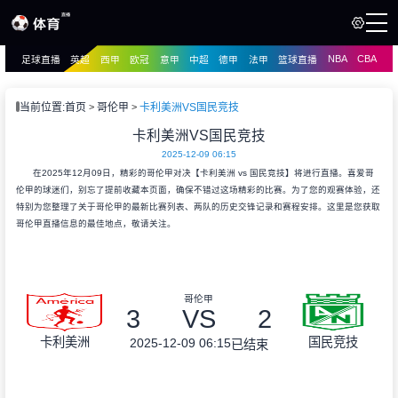
NBA
CBA
足球直播
英超
西甲
欧冠
意甲
中超
德甲
法甲
篮球直播
页
直播
直播
当前位置:
首页
哥伦甲
卡利美洲VS国民竞技
资讯
卡利美洲VS国民竞技
资讯
2025-12-09 06:15
录像
录像
在2025年12月09日，精彩的哥伦甲对决【卡利美洲 vs 国民竞技】将进行直播。喜爱哥
伦甲的球迷们，别忘了提前收藏本页面，确保不错过这场精彩的比赛。为了您的观赛体验，还
特别为您整理了关于哥伦甲的最新比赛列表、两队的历史交锋记录和赛程安排。这里是您获取
哥伦甲直播信息的最佳地点，敬请关注。
哥伦甲
3
VS
2
卡利美洲
国民竞技
2025-12-09 06:15
已结束