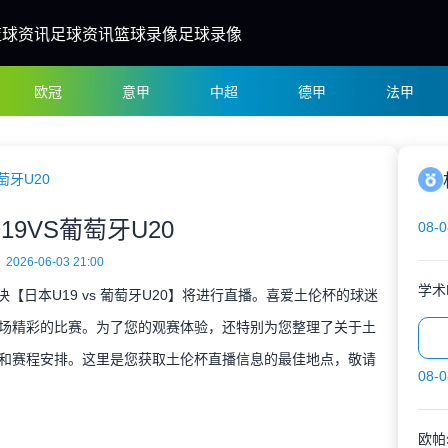
篮球资讯
足球资讯
篮球录像
足球录像
欧冠
意甲
中超
德甲
法甲
萄牙U20
19VS葡萄牙U20
08-0
2026-06-03 21:00
学术
对决【日本U19 vs 葡萄牙U20】将进行直播。喜爱土伦杯的球迷
场精彩的比赛。为了您的观赛体验，还特别为您整理了关于土
和赛程安排。这里是您获取土伦杯直播信息的最佳地点，敬请
08-0
欧帕