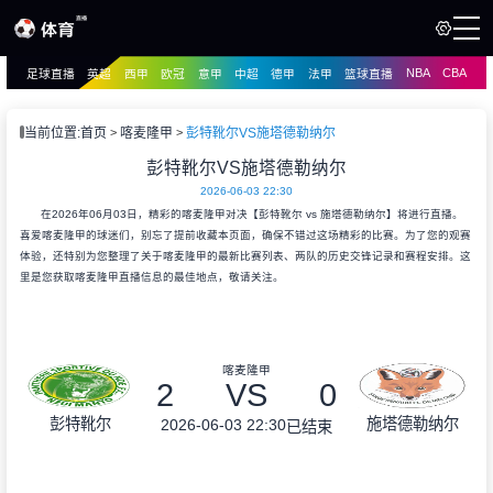
NBA
CBA
足球直播
英超
西甲
欧冠
意甲
中超
德甲
法甲
篮球直播
页
直播
直播
当前位置:
首页
喀麦隆甲
彭特靴尔VS施塔德勒纳尔
资讯
彭特靴尔VS施塔德勒纳尔
资讯
2026-06-03 22:30
录像
录像
在2026年06月03日，精彩的喀麦隆甲对决【彭特靴尔 vs 施塔德勒纳尔】将进行直播。
喜爱喀麦隆甲的球迷们，别忘了提前收藏本页面，确保不错过这场精彩的比赛。为了您的观赛
体验，还特别为您整理了关于喀麦隆甲的最新比赛列表、两队的历史交锋记录和赛程安排。这
里是您获取喀麦隆甲直播信息的最佳地点，敬请关注。
喀麦隆甲
2
VS
0
彭特靴尔
施塔德勒纳尔
2026-06-03 22:30
已结束