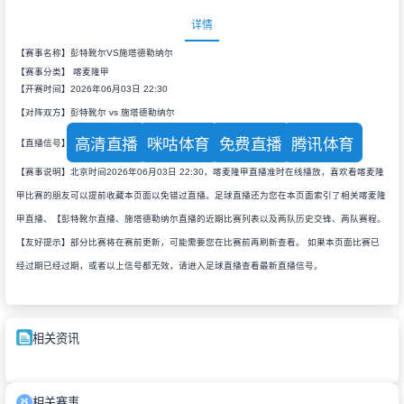
详情
【赛事名称】彭特靴尔VS施塔德勒纳尔
【赛事分类】
喀麦隆甲
【开赛时间】2026年06月03日 22:30
【对阵双方】彭特靴尔 vs 施塔德勒纳尔
高清直播
咪咕体育
免费直播
腾讯体育
【直播信号】
【赛事说明】北京时间2026年06月03日 22:30，喀麦隆甲直播准时在线播放，喜欢看喀麦隆
甲比赛的朋友可以提前收藏本页面以免错过直播。足球直播还为您在本页面索引了相关喀麦隆
甲直播、【彭特靴尔直播、施塔德勒纳尔直播的近期比赛列表以及两队历史交锋、两队赛程。
【友好提示】部分比赛将在赛前更新，可能需要您在比赛前再刷新查看。 如果本页面比赛已
经过期已经过期，或者以上信号都无效，请进入足球直播查看最新直播信号。
相关资讯
相关赛事