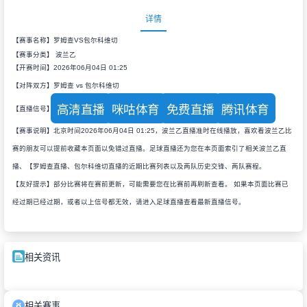
详情
【赛事名称】罗姆查VS包尔科维切
【赛事分类】
波兰乙
【开赛时间】2026年06月04日 01:25
【对阵双方】罗姆查 vs 包尔科维切
高清直播
咪咕体育
免费直播
腾讯体育
【直播信号】
【赛事说明】北京时间2026年06月04日 01:25，波兰乙直播准时在线播放，喜欢看波兰乙比
赛的朋友可以提前收藏本页面以免错过直播。足球直播还为您在本页面索引了相关波兰乙直
播、【罗姆查直播、包尔科维切直播的近期比赛列表以及两队历史交锋、两队赛程。
【友好提示】部分比赛将在赛前更新，可能需要您在比赛前再刷新查看。 如果本页面比赛已
经过期已经过期，或者以上信号都无效，请进入足球直播查看最新直播信号。
相关资讯
相关赛事