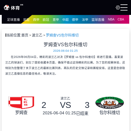
NBA
CBA
足球直播
英超
西甲
欧冠
意甲
中超
德甲
法甲
篮球直播
页
直播
直播
当前位置:
首页
波兰乙
罗姆查VS包尔科维切
资讯
罗姆查VS包尔科维切
资讯
2026-06-04 01:25
录像
录像
在2026年06月04日，精彩的波兰乙对决【罗姆查 vs 包尔科维切】将进行直播。喜爱波
兰乙的球迷们，别忘了提前收藏本页面，确保不错过这场精彩的比赛。为了您的观赛体验，还
特别为您整理了关于波兰乙的最新比赛列表、两队的历史交锋记录和赛程安排。这里是您获取
波兰乙直播信息的最佳地点，敬请关注。
波兰乙
2
VS
3
罗姆查
包尔科维切
2026-06-04 01:25
已结束