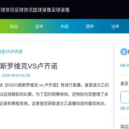
篮球资讯
足球资讯
篮球录像
足球录像
欧冠
意甲
中超
德甲
法甲
维克VS卢齐诺
奥斯罗维克VS卢齐诺
08-0
2026-06-04 01:30
柔亚
对决【KSZO奥斯罗维克 vs 卢齐诺】将进行直播。喜爱波兰乙的
过这场精彩的比赛。为了您的观赛体验，还特别为您整理了关
记录和赛程安排。这里是您获取波兰乙直播信息的最佳地点，
08-0
延边