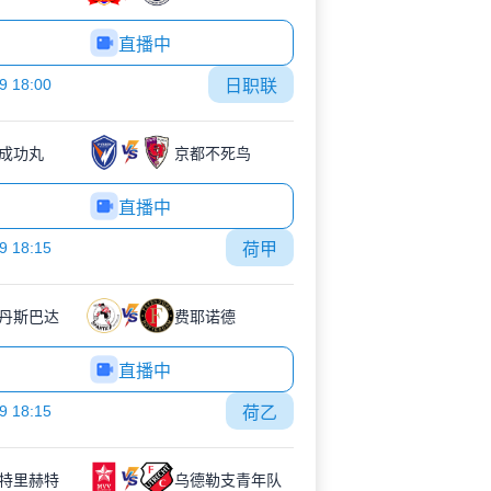
直播中
9 18:00
日职联
成功丸
京都不死鸟
直播中
9 18:15
荷甲
丹斯巴达
费耶诺德
直播中
9 18:15
荷乙
特里赫特
乌德勒支青年队