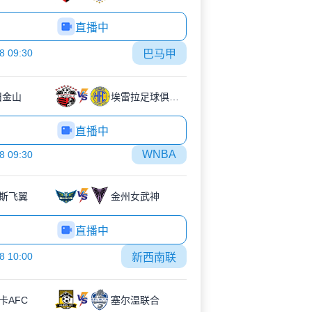
直播中
8 09:30
巴马甲
旧金山
埃雷拉足球俱乐部
直播中
WNBA
8 09:30
斯飞翼
金州女武神
直播中
8 10:00
新西南联
卡AFC
塞尔温联合