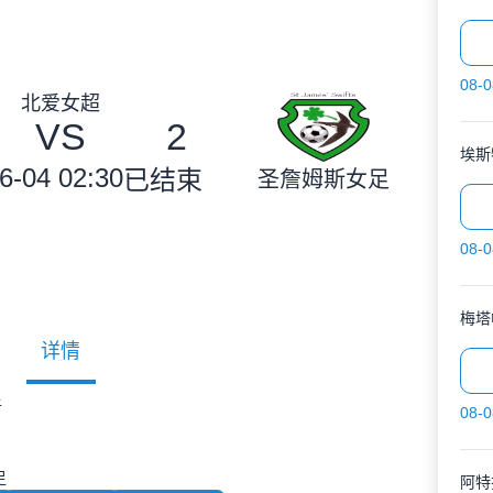
08-0
北爱女超
VS
2
埃斯
6-04 02:30
已结束
圣詹姆斯女足
08-0
梅塔
详情
足
08-0
足
阿特