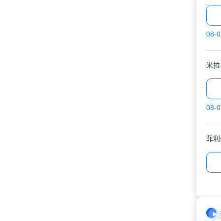
08-0
米拉
08-0
菲利