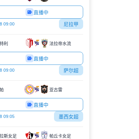
直播中
8 09:00
尼拉甲
特利
法拉帝水流
直播中
8 09:00
萨尔超
帕
亚古雷
直播中
8 09:05
墨西女超
拉斯女足
帕丘卡女足