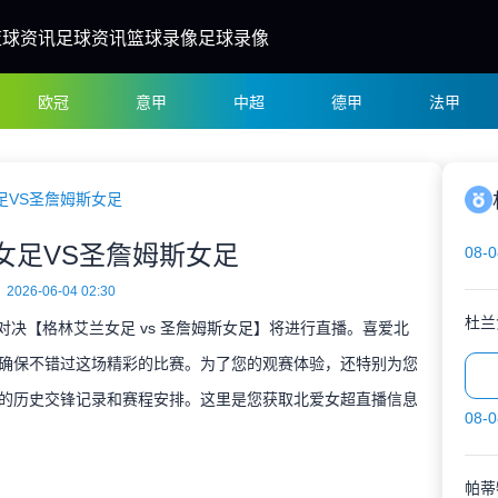
篮球资讯
足球资讯
篮球录像
足球录像
欧冠
意甲
中超
德甲
法甲
足VS圣詹姆斯女足
女足VS圣詹姆斯女足
08-0
2026-06-04 02:30
杜兰
超对决【格林艾兰女足 vs 圣詹姆斯女足】将进行直播。喜爱北
确保不错过这场精彩的比赛。为了您的观赛体验，还特别为您
的历史交锋记录和赛程安排。这里是您获取北爱女超直播信息
08-0