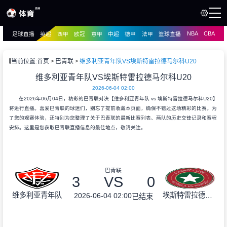
NBA
CBA
足球直播
英超
西甲
欧冠
意甲
中超
德甲
法甲
篮球直播
页
直播
直播
当前位置:
首页
巴青联
维多利亚青年队VS埃斯特雷拉德马尔科U20
资讯
维多利亚青年队VS埃斯特雷拉德马尔科U20
资讯
2026-06-04 02:00
录像
录像
在2026年06月04日，精彩的巴青联对决【维多利亚青年队 vs 埃斯特雷拉德马尔科U20】
将进行直播。喜爱巴青联的球迷们，别忘了提前收藏本页面，确保不错过这场精彩的比赛。为
了您的观赛体验，还特别为您整理了关于巴青联的最新比赛列表、两队的历史交锋记录和赛程
安排。这里是您获取巴青联直播信息的最佳地点，敬请关注。
巴青联
3
VS
0
维多利亚青年队
埃斯特雷拉德马尔科U20
2026-06-04 02:00
已结束