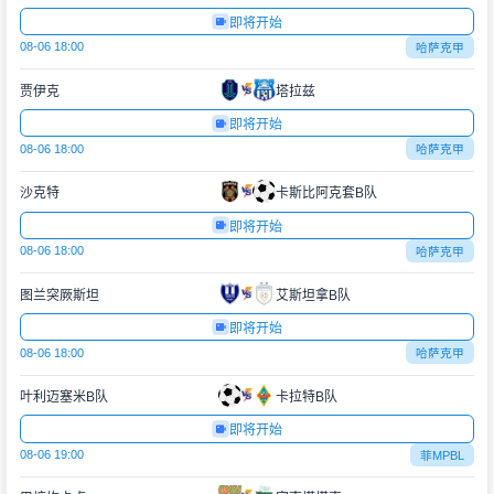
即将开始
08-06 18:00
哈萨克甲
贾伊克
塔拉兹
即将开始
08-06 18:00
哈萨克甲
沙克特
卡斯比阿克套B队
即将开始
08-06 18:00
哈萨克甲
图兰突厥斯坦
艾斯坦拿B队
即将开始
08-06 18:00
哈萨克甲
叶利迈塞米B队
卡拉特B队
即将开始
08-06 19:00
菲MPBL