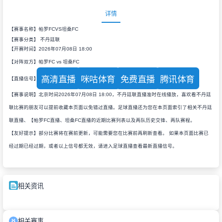
详情
【赛事名称】帕罗FCVS坦桑FC
【赛事分类】
不丹廷联
【开赛时间】2026年07月08日 18:00
【对阵双方】帕罗FC vs 坦桑FC
高清直播
咪咕体育
免费直播
腾讯体育
【直播信号】
【赛事说明】北京时间2026年07月08日 18:00，不丹廷联直播准时在线播放，喜欢看不丹廷
联比赛的朋友可以提前收藏本页面以免错过直播。足球直播还为您在本页面索引了相关不丹廷
联直播、【帕罗FC直播、坦桑FC直播的近期比赛列表以及两队历史交锋、两队赛程。
【友好提示】部分比赛将在赛前更新，可能需要您在比赛前再刷新查看。 如果本页面比赛已
经过期已经过期，或者以上信号都无效，请进入足球直播查看最新直播信号。
相关资讯
相关赛事