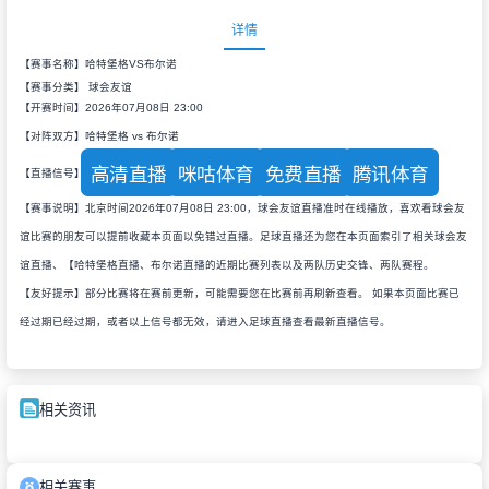
详情
【赛事名称】哈特堡格VS布尔诺
【赛事分类】
球会友谊
【开赛时间】2026年07月08日 23:00
【对阵双方】哈特堡格 vs 布尔诺
高清直播
咪咕体育
免费直播
腾讯体育
【直播信号】
【赛事说明】北京时间2026年07月08日 23:00，球会友谊直播准时在线播放，喜欢看球会友
谊比赛的朋友可以提前收藏本页面以免错过直播。足球直播还为您在本页面索引了相关球会友
谊直播、【哈特堡格直播、布尔诺直播的近期比赛列表以及两队历史交锋、两队赛程。
【友好提示】部分比赛将在赛前更新，可能需要您在比赛前再刷新查看。 如果本页面比赛已
经过期已经过期，或者以上信号都无效，请进入足球直播查看最新直播信号。
相关资讯
相关赛事