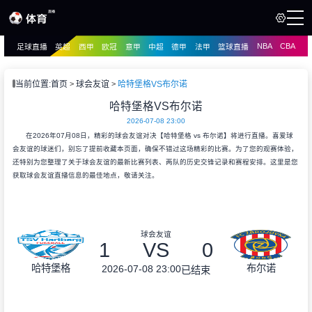
NBA
CBA
足球直播
英超
西甲
欧冠
意甲
中超
德甲
法甲
篮球直播
页
直播
直播
当前位置:
首页
球会友谊
哈特堡格VS布尔诺
资讯
哈特堡格VS布尔诺
资讯
2026-07-08 23:00
录像
录像
在2026年07月08日，精彩的球会友谊对决【哈特堡格 vs 布尔诺】将进行直播。喜爱球
会友谊的球迷们，别忘了提前收藏本页面，确保不错过这场精彩的比赛。为了您的观赛体验，
还特别为您整理了关于球会友谊的最新比赛列表、两队的历史交锋记录和赛程安排。这里是您
获取球会友谊直播信息的最佳地点，敬请关注。
球会友谊
1
VS
0
哈特堡格
布尔诺
2026-07-08 23:00
已结束