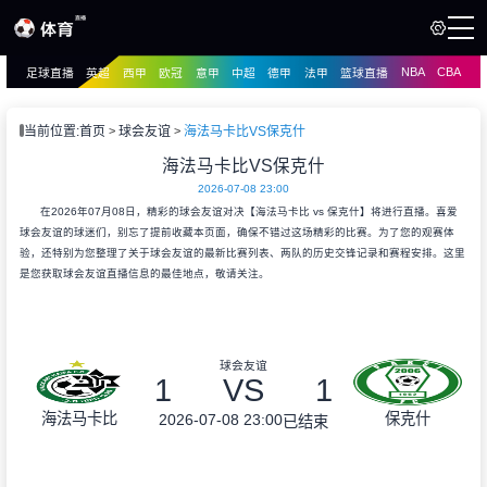
NBA
CBA
足球直播
英超
西甲
欧冠
意甲
中超
德甲
法甲
篮球直播
页
直播
直播
当前位置:
首页
球会友谊
海法马卡比VS保克什
资讯
海法马卡比VS保克什
资讯
2026-07-08 23:00
录像
录像
在2026年07月08日，精彩的球会友谊对决【海法马卡比 vs 保克什】将进行直播。喜爱
球会友谊的球迷们，别忘了提前收藏本页面，确保不错过这场精彩的比赛。为了您的观赛体
验，还特别为您整理了关于球会友谊的最新比赛列表、两队的历史交锋记录和赛程安排。这里
是您获取球会友谊直播信息的最佳地点，敬请关注。
球会友谊
1
VS
1
海法马卡比
保克什
2026-07-08 23:00
已结束