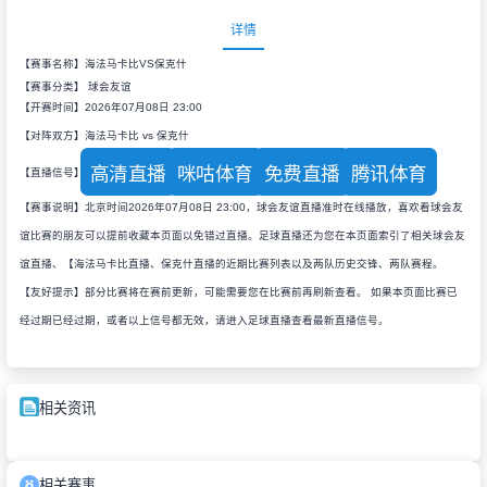
详情
【赛事名称】海法马卡比VS保克什
【赛事分类】
球会友谊
【开赛时间】2026年07月08日 23:00
【对阵双方】海法马卡比 vs 保克什
高清直播
咪咕体育
免费直播
腾讯体育
【直播信号】
【赛事说明】北京时间2026年07月08日 23:00，球会友谊直播准时在线播放，喜欢看球会友
谊比赛的朋友可以提前收藏本页面以免错过直播。足球直播还为您在本页面索引了相关球会友
谊直播、【海法马卡比直播、保克什直播的近期比赛列表以及两队历史交锋、两队赛程。
【友好提示】部分比赛将在赛前更新，可能需要您在比赛前再刷新查看。 如果本页面比赛已
经过期已经过期，或者以上信号都无效，请进入足球直播查看最新直播信号。
相关资讯
相关赛事