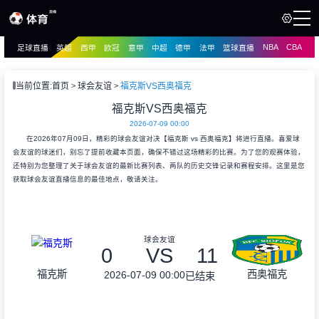
NBA
CBA
足球直播
英超
西甲
欧冠
意甲
中超
德甲
法甲
篮球直播
页
直播
直播
当前位置:
首页
球会友谊
福克斯VS西奥福克
资讯
福克斯VS西奥福克
资讯
2026-07-09 00:00
录像
录像
在2026年07月09日，精彩的球会友谊对决【福克斯 vs 西奥福克】将进行直播。喜爱球
会友谊的球迷们，别忘了提前收藏本页面，确保不错过这场精彩的比赛。为了您的观赛体验，
还特别为您整理了关于球会友谊的最新比赛列表、两队的历史交锋记录和赛程安排。这里是您
获取球会友谊直播信息的最佳地点，敬请关注。
球会友谊
0
VS
11
福克斯
西奥福克
2026-07-09 00:00
已结束