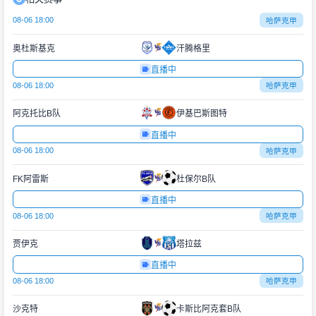
08-06 18:00
哈萨克甲
奥杜斯基克
汗腾格里
直播中
08-06 18:00
哈萨克甲
阿克托比B队
伊基巴斯图特
直播中
08-06 18:00
哈萨克甲
FK阿雷斯
杜保尔B队
直播中
08-06 18:00
哈萨克甲
贾伊克
塔拉兹
直播中
08-06 18:00
哈萨克甲
沙克特
卡斯比阿克套B队