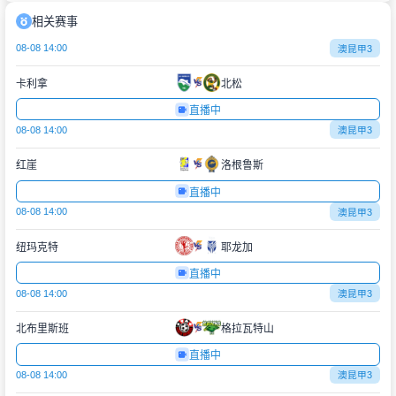
相关赛事
08-08 14:00
澳昆甲3
卡利拿
北松
直播中
08-08 14:00
澳昆甲3
红崖
洛根鲁斯
直播中
08-08 14:00
澳昆甲3
纽玛克特
耶龙加
直播中
08-08 14:00
澳昆甲3
北布里斯班
格拉瓦特山
直播中
08-08 14:00
澳昆甲3