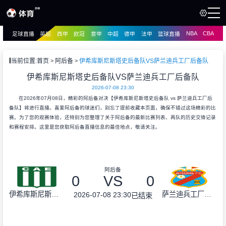
NBA
CBA
足球直播
英超
西甲
欧冠
意甲
中超
德甲
法甲
篮球直播
页
直播
直播
当前位置:
首页
阿后备
伊希库斯尼斯塔史后备队VS萨兰迪兵工厂后备队
资讯
伊希库斯尼斯塔史后备队VS萨兰迪兵工厂后备队
资讯
2026-07-08 23:30
录像
录像
在2026年07月08日，精彩的阿后备对决【伊希库斯尼斯塔史后备队 vs 萨兰迪兵工厂后
备队】将进行直播。喜爱阿后备的球迷们，别忘了提前收藏本页面，确保不错过这场精彩的比
赛。为了您的观赛体验，还特别为您整理了关于阿后备的最新比赛列表、两队的历史交锋记录
和赛程安排。这里是您获取阿后备直播信息的最佳地点，敬请关注。
阿后备
0
VS
0
伊希库斯尼斯塔史后备队
萨兰迪兵工厂后备队
2026-07-08 23:30
已结束