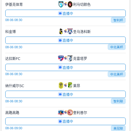
伊基克体育
利马切颜色
直播中
08-06 08:30
智利杯
科金博
圣马洛科斯
直播中
08-06 08:30
中北美杯
达拉斯FC
克雷塔罗
直播中
08-06 08:30
中北美杯
纳什威尔SC
莱昂
直播中
08-06 08:30
智利联
高路高路
奎利普尔
直播中
08-06 09:00
美冠联