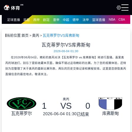
NBA
CBA
足球直播
英超
西甲
欧冠
意甲
中超
德甲
法甲
篮球直播
页
直播
直播
当前位置:
首页
奥丙
瓦克蒂罗尔VS库弗斯甸
资讯
瓦克蒂罗尔VS库弗斯甸
资讯
2026-06-04 01:30
录像
录像
在2026年06月04日，精彩的奥丙对决【瓦克蒂罗尔 vs 库弗斯甸】将进行直播。喜爱奥
丙的球迷们，别忘了提前收藏本页面，确保不错过这场精彩的比赛。为了您的观赛体验，还特
别为您整理了关于奥丙的最新比赛列表、两队的历史交锋记录和赛程安排。这里是您获取奥丙
直播信息的最佳地点，敬请关注。
奥丙
1
VS
0
瓦克蒂罗尔
库弗斯甸
2026-06-04 01:30
已结束