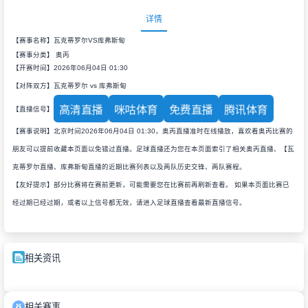
详情
【赛事名称】瓦克蒂罗尔VS库弗斯甸
【赛事分类】
奥丙
【开赛时间】2026年06月04日 01:30
【对阵双方】瓦克蒂罗尔 vs 库弗斯甸
高清直播
咪咕体育
免费直播
腾讯体育
【直播信号】
【赛事说明】北京时间2026年06月04日 01:30，奥丙直播准时在线播放，喜欢看奥丙比赛的
朋友可以提前收藏本页面以免错过直播。足球直播还为您在本页面索引了相关奥丙直播、【瓦
克蒂罗尔直播、库弗斯甸直播的近期比赛列表以及两队历史交锋、两队赛程。
【友好提示】部分比赛将在赛前更新，可能需要您在比赛前再刷新查看。 如果本页面比赛已
经过期已经过期，或者以上信号都无效，请进入足球直播查看最新直播信号。
相关资讯
相关赛事