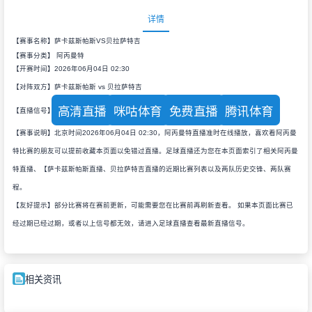
详情
【赛事名称】萨卡兹斯帕斯VS贝拉萨特吉
【赛事分类】
阿丙曼特
【开赛时间】2026年06月04日 02:30
【对阵双方】萨卡兹斯帕斯 vs 贝拉萨特吉
高清直播
咪咕体育
免费直播
腾讯体育
【直播信号】
【赛事说明】北京时间2026年06月04日 02:30，阿丙曼特直播准时在线播放，喜欢看阿丙曼
特比赛的朋友可以提前收藏本页面以免错过直播。足球直播还为您在本页面索引了相关阿丙曼
特直播、【萨卡兹斯帕斯直播、贝拉萨特吉直播的近期比赛列表以及两队历史交锋、两队赛
程。
【友好提示】部分比赛将在赛前更新，可能需要您在比赛前再刷新查看。 如果本页面比赛已
经过期已经过期，或者以上信号都无效，请进入足球直播查看最新直播信号。
相关资讯