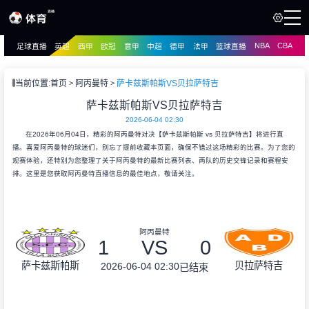
NBA
CBA
足球直播
英超
西甲
欧冠
意甲
中超
德甲
法甲
篮球直播
页
直播
直播
当前位置:
首页
阿丙曼特
萨卡兹斯帕斯VS贝拉萨特吉
资讯
萨卡兹斯帕斯VS贝拉萨特吉
资讯
2026-06-04 02:30
录像
录像
在2026年06月04日，精彩的阿丙曼特对决【萨卡兹斯帕斯 vs 贝拉萨特吉】将进行直
播。喜爱阿丙曼特的球迷们，别忘了提前收藏本页面，确保不错过这场精彩的比赛。为了您的
观赛体验，还特别为您整理了关于阿丙曼特的最新比赛列表、两队的历史交锋记录和赛程安
排。这里是您获取阿丙曼特直播信息的最佳地点，敬请关注。
阿丙曼特
1
VS
0
萨卡兹斯帕斯
贝拉萨特吉
2026-06-04 02:30
已结束