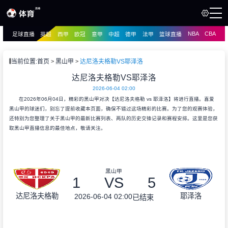
NBA
CBA
足球直播
英超
西甲
欧冠
意甲
中超
德甲
法甲
篮球直播
页
直播
直播
当前位置:
首页
黑山甲
达尼洛夫格勒VS耶泽洛
资讯
达尼洛夫格勒VS耶泽洛
资讯
2026-06-04 02:00
录像
录像
在2026年06月04日，精彩的黑山甲对决【达尼洛夫格勒 vs 耶泽洛】将进行直播。喜爱
黑山甲的球迷们，别忘了提前收藏本页面，确保不错过这场精彩的比赛。为了您的观赛体验，
还特别为您整理了关于黑山甲的最新比赛列表、两队的历史交锋记录和赛程安排。这里是您获
取黑山甲直播信息的最佳地点，敬请关注。
黑山甲
1
VS
5
达尼洛夫格勒
耶泽洛
2026-06-04 02:00
已结束