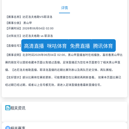
详情
【赛事名称】达尼洛夫格勒VS耶泽洛
【赛事分类】
黑山甲
【开赛时间】2026年06月04日 02:00
【对阵双方】达尼洛夫格勒 vs 耶泽洛
高清直播
咪咕体育
免费直播
腾讯体育
【直播信号】
【赛事说明】北京时间2026年06月04日 02:00，黑山甲直播准时在线播放，喜欢看黑山甲比
赛的朋友可以提前收藏本页面以免错过直播。足球直播还为您在本页面索引了相关黑山甲直
播、【达尼洛夫格勒直播、耶泽洛直播的近期比赛列表以及两队历史交锋、两队赛程。
【友好提示】部分比赛将在赛前更新，可能需要您在比赛前再刷新查看。 如果本页面比赛已
经过期已经过期，或者以上信号都无效，请进入足球直播查看最新直播信号。
相关资讯
相关赛事