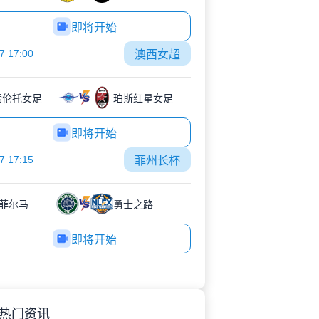
即将开始
7 17:00
澳西女超
索伦托女足
珀斯红星女足
即将开始
7 17:15
菲州长杯
菲尔马
勇士之路
即将开始
热门资讯