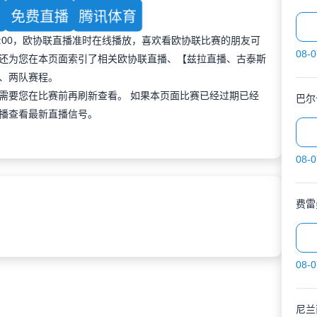
育
免费直播
腾讯体育
 00:00，欧协联直播准时在线播放，喜欢看欧协联比赛的朋友可
08-0
还为您在本页面索引了相关欧协联直播、【兹拉直播、古泰斯
、两队赛程。
需要您在比赛前再刷新查看。 如果本页面比赛已经过期已经
巴尔
播查看最新直播信号。
08-0
08-0