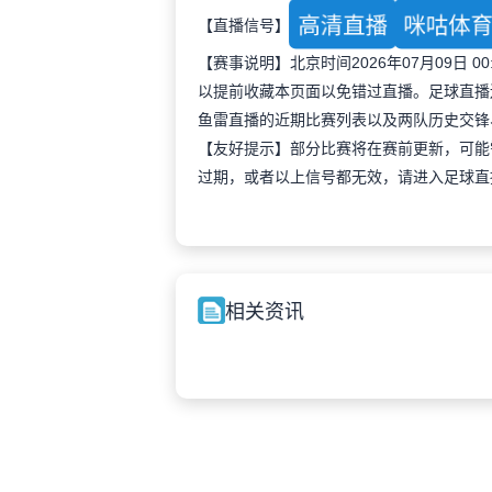
高清直播
咪咕体
【直播信号】
【赛事说明】北京时间2026年07月09日
以提前收藏本页面以免错过直播。足球直播
鱼雷直播的近期比赛列表以及两队历史交锋
【友好提示】部分比赛将在赛前更新，可能
过期，或者以上信号都无效，请进入足球直
相关资讯