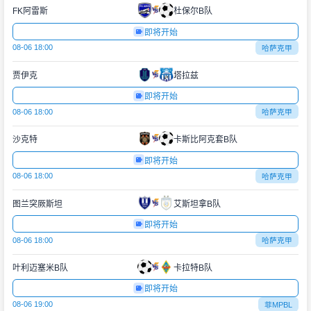
FK阿雷斯
杜保尔B队
即将开始
08-06 18:00
哈萨克甲
贾伊克
塔拉兹
即将开始
08-06 18:00
哈萨克甲
沙克特
卡斯比阿克套B队
即将开始
08-06 18:00
哈萨克甲
图兰突厥斯坦
艾斯坦拿B队
即将开始
08-06 18:00
哈萨克甲
叶利迈塞米B队
卡拉特B队
即将开始
08-06 19:00
菲MPBL