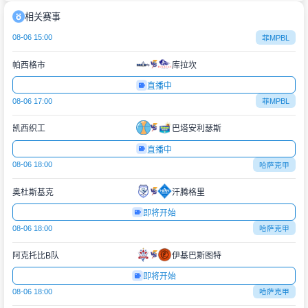
相关赛事
08-06 15:00
菲MPBL
帕西格市
库拉坎
直播中
08-06 17:00
菲MPBL
凯西织工
巴塔安利瑟斯
直播中
08-06 18:00
哈萨克甲
奥杜斯基克
汗腾格里
即将开始
08-06 18:00
哈萨克甲
阿克托比B队
伊基巴斯图特
即将开始
08-06 18:00
哈萨克甲